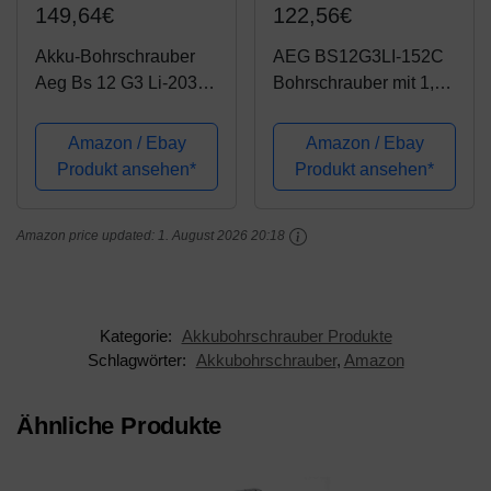
149,64€
122,56€
Akku-Bohrschrauber
AEG BS12G3LI-152C
Aeg Bs 12 G3 Li-203c
Bohrschrauber mit 1,5
Kit mit 2 Batterien
Ah Akku und
Ladegerät, 12 V, 10
Amazon / Ebay
Amazon / Ebay
mm Bohrfutter, mit
Produkt ansehen*
Produkt ansehen*
Koffer-BS12G3LI-152C
Amazon price updated:
1. August 2026 20:18
Kategorie:
Akkubohrschrauber Produkte
Schlagwörter:
Akkubohrschrauber
,
Amazon
Ähnliche Produkte