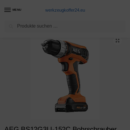
werkzeugkoffer24.eu
MENU
Suchen
Start
Akkubohrschrauber Produkte
AEG BS12G3LI-152C Bohrschrauber mit 1,5 Ah Akku und Ladegerät, 12 V, 10 mm Bohrfutter, mit Koffer-BS12G3LI-152C
/
/
AEG BS12G3LI-152C Bohrschrauber