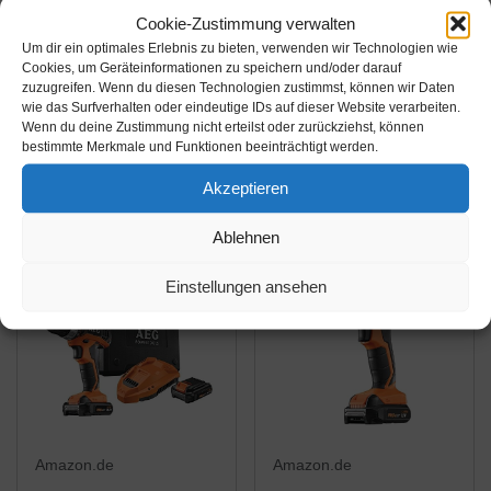
Cookie-Zustimmung verwalten
227,32€
165,41€
Um dir ein optimales Erlebnis zu bieten, verwenden wir Technologien wie
Cookies, um Geräteinformationen zu speichern und/oder darauf
AEG BS18C2XLI-202C
AEG BSB12G3LI-202C
zuzugreifen. Wenn du diesen Technologien zustimmst, können wir Daten
Akku Bohrschrauber 18
Akku-
wie das Surfverhalten oder eindeutige IDs auf dieser Website verarbeiten.
V, kompakte Bauweise
Schlagbohrschrauber,
Wenn du deine Zustimmung nicht erteilst oder zurückziehst, können
bestimmte Merkmale und Funktionen beeinträchtigt werden.
(Länge 202 mm), mit
12V, mit 2 Akkus 2,0
Amazon / Ebay
Amazon / Ebay
Überlastschutz, mit 2
Ah und Ladegerät, 2-
Produkt ansehen*
Produkt ansehen*
Akzeptieren
Akkus-BS18C2XLI-
Gang Getriebe, mit
202C
Koffer-BSB12G3LI-
Ablehnen
202C
Einstellungen ansehen
Amazon.de
Amazon.de