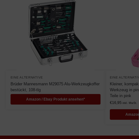
EINE ALTERNATIVE
EINE ALTERNATI
Brüder Mannesmann M29075 Alu-Werkzeugkoffer
Kleiner, kompak
bestückt, 108-tlg
Werkzeug in pink
Teile in pink
Amazon / Ebay Produkt ansehen*
€
16,95
inkl. MwSt.
Amazon