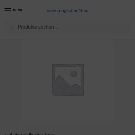
werkzeugkoffer24.eu
MENU
Suchen
Start
Unkategorisiert
/
/
zzgl. Versandkosten: Euro