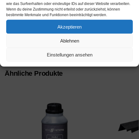
Artikelnummer:
wie das Surfverhalten oder eindeutige IDs auf dieser Website verarbeiten.
Wenn du deine Zustimmung nicht erteilst oder zurückziehst, können
bestimmte Merkmale und Funktionen beeinträchtigt werden.
EAN:
Akzeptieren
Grundpreis: Eur /
Ablehnen
Artikelnummer:
fc9b61de4885
Einstellungen ansehen
Kategorie:
Unkategorisiert
Ähnliche Produkte