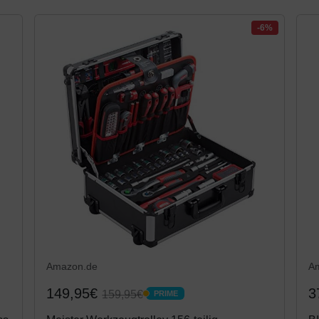
-6%
Amazon.de
A
149,95€
3
159,95€
PRIME
PRIME