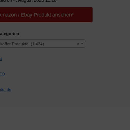
ted on 4. August 2026 11:18
Amazon / Ebay Produkt ansehen*
ategorien
offer Produkte (1.434)
×