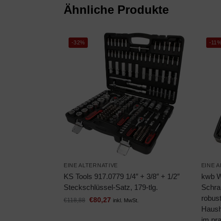
Ähnliche Produkte
-32%
-11
EINE ALTERNATIVE
EINE 
KS Tools 917.0779 1/4″ + 3/8″ + 1/2″
kwb W
Steckschlüssel-Satz, 179-tlg.
Schrau
robust
€
80,27
€
118,88
inkl. MwSt.
Hausha
im pra