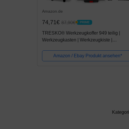
Amazon.de
74,71€
87,90€
PRIME
PRIME
TRESKO® Werkzeugkoffer 949 teilig |
Werkzeugkasten | Werkzeugkiste |
Werkzeugtasche | Werkzeug Set |
Werkzeug-Trolley | Chrom-Vanadium Stah
Amazon / Ebay Produkt ansehen*
Kategor