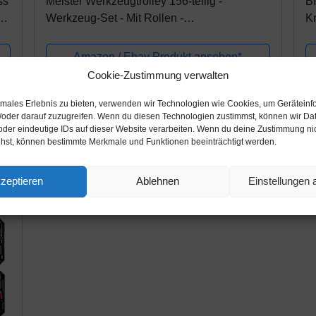
ss
Meister Werkzeugtrolley 156-teilig -
B
Werkzeug-Set - Mit Rollen -
K
Teleskophandgriff / Profi Werkzeugkoffer
W
befüllt / Werkzeugkiste fahrbar auf Rollen /...
M
Amazon / Ebay Produkt ansehen*
Sc
Cookie-Zustimmung verwalten
timales Erlebnis zu bieten, verwenden wir Technologien wie Cookies, um Geräteinf
15%
/oder darauf zuzugreifen. Wenn du diesen Technologien zustimmst, können wir Da
oder eindeutige IDs auf dieser Website verarbeiten. Wenn du deine Zustimmung nich
ehst, können bestimmte Merkmale und Funktionen beeinträchtigt werden.
zeptieren
Ablehnen
Einstellungen