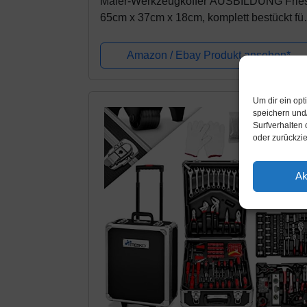
Maler-Werkzeugkoffer AUSBILDUNG Frie
65cm x 37cm x 18cm, komplett bestückt für
überbetrieblichen Ausbildung
Amazon / Ebay Produkt ansehen*
Um dir ein op
-
speichern und
Surfverhalten 
oder zurückzi
Ak