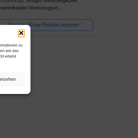
ITUXX® 82 Teiliges Werkzeugkoffer
narrenkasten Werkzeugset
erkzeugkasten Ratschenkasten
aulschlüssel Bit Stecknuss Kardangelenk
Amazon / Ebay Produkt ansehen*
hraubenschlüssel...
ormationen zu
ten wie das
t erteilst
 ansehen